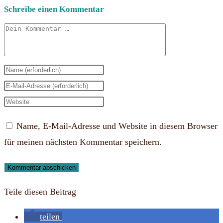
Schreibe einen Kommentar
Kommentar
Gib
deinen
Gib
Namen
deine
Gib
oder
E-
deine
Name, E-Mail-Adresse und Website in diesem Browser
Benutzernamen
Mail-
Website-
für meinen nächsten Kommentar speichern.
zum
Adresse
URL
Kommentieren
zum
ein
ein
Kommentieren
(optional)
Teile diesen Beitrag
ein
teilen