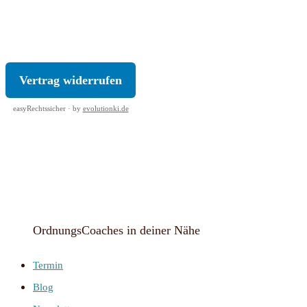
KONTAKT
|
IMPRESSUM
|
DATENSCHUTZ
|
AGB
|
WIDERRUF
Vertrag widerrufen
easyRechtssicher · by
evolutionki.de
OrdnungsCoaches in deiner Nähe
Termin
Blog