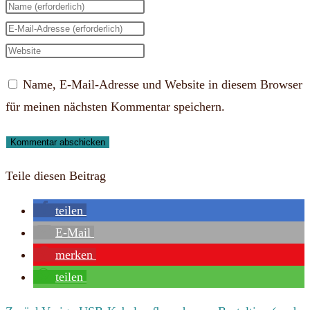
Gib
deinen
Gib
Namen
deine
Gib
oder
E-
deine
Name, E-Mail-Adresse und Website in diesem Browser
Benutzernamen
Mail-
Website-
für meinen nächsten Kommentar speichern.
zum
Adresse
URL
Kommentieren
zum
ein
ein
Kommentieren
(optional)
Teile diesen Beitrag
ein
teilen
E-Mail
merken
teilen