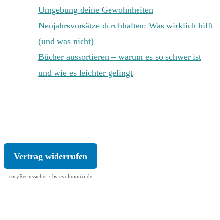
Umgebung deine Gewohnheiten
Neujahrsvorsätze durchhalten: Was wirklich hilft
(und was nicht)
Bücher aussortieren – warum es so schwer ist
und wie es leichter gelingt
KONTAKT
|
IMPRESSUM
|
DATENSCHUTZ
|
AGB
|
WIDERRUF
Vertrag widerrufen
easyRechtssicher · by
evolutionki.de