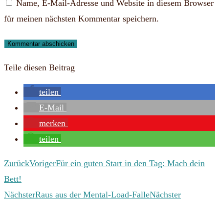
Name, E-Mail-Adresse und Website in diesem Browser
Benutzernamen
Mail-
Website-
für meinen nächsten Kommentar speichern.
zum
Adresse
URL
Kommentieren
zum
ein
ein
Kommentieren
(optional)
Teile diesen Beitrag
ein
teilen
E-Mail
merken
teilen
Zurück
Voriger
Für ein guten Start in den Tag: Mach dein
Bett!
Nächster
Raus aus der Mental-Load-Falle
Nächster