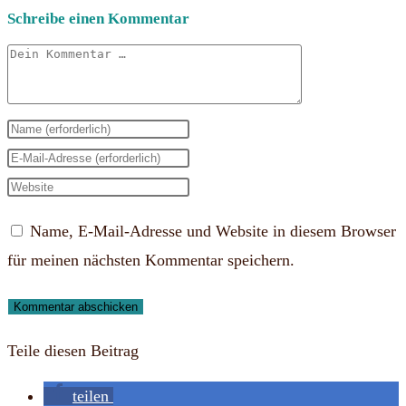
Schreibe einen Kommentar
Kommentar
Gib
deinen
Gib
Namen
deine
Gib
oder
E-
deine
Name, E-Mail-Adresse und Website in diesem Browser
Benutzernamen
Mail-
Website-
für meinen nächsten Kommentar speichern.
zum
Adresse
URL
Kommentieren
zum
ein
ein
Kommentieren
(optional)
Teile diesen Beitrag
ein
teilen