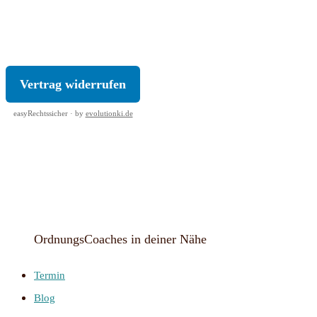
KONTAKT
|
IMPRESSUM
|
DATENSCHUTZ
|
AGB
|
WIDERRUF
Vertrag widerrufen
easyRechtssicher · by
evolutionki.de
OrdnungsCoaches in deiner Nähe
Termin
Blog