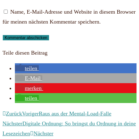
oder
E-
deine
Name, E-Mail-Adresse und Website in diesem Browser
Benutzernamen
Mail-
Website-
für meinen nächsten Kommentar speichern.
zum
Adresse
URL
Kommentieren
zum
ein
ein
Kommentieren
(optional)
Teile diesen Beitrag
ein
teilen
E-Mail
merken
teilen
Zurück
Voriger
Raus aus der Mental-Load-Falle
Nächster
Digitale Ordnung: So bringst du Ordnung in deine
Lesezeichen
Nächster