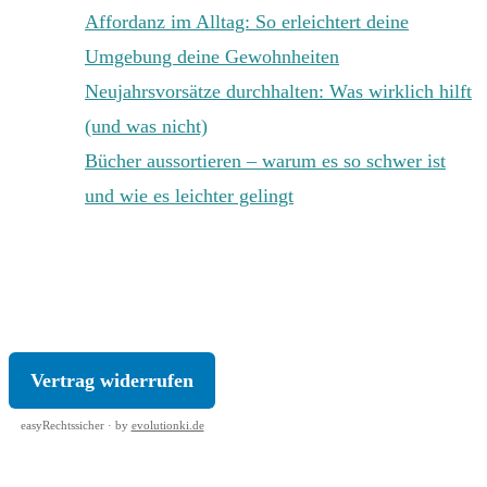
Affordanz im Alltag: So erleichtert deine
Umgebung deine Gewohnheiten
Neujahrsvorsätze durchhalten: Was wirklich hilft
(und was nicht)
Bücher aussortieren – warum es so schwer ist
und wie es leichter gelingt
KONTAKT
|
IMPRESSUM
|
DATENSCHUTZ
|
AGB
|
WIDERRUF
Vertrag widerrufen
easyRechtssicher · by
evolutionki.de