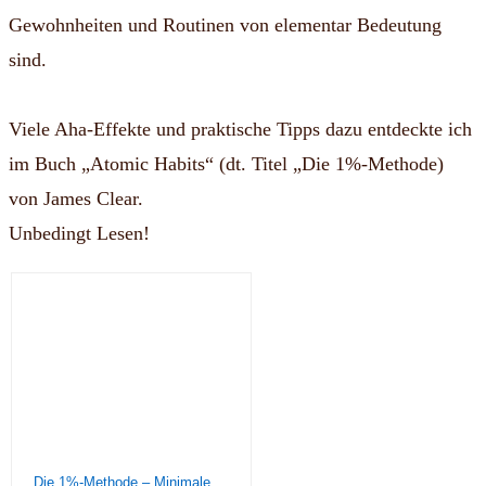
Gewohnheiten und Routinen von elementar Bedeutung
sind.
Viele Aha-Effekte und praktische Tipps dazu entdeckte ich
im Buch „Atomic Habits“ (dt. Titel „Die 1%-Methode)
von James Clear.
Unbedingt Lesen!
Die 1%-Methode – Minimale Veränderung, maximale Wirkung: Mit kleinen Gewohnheiten jedes Ziel erreichen – Mit Micro Habits zum Erfolg – Der SPIEGEL-Bestseller #1