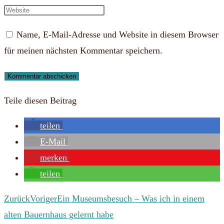
Namen
deine
Gib
oder
E-
deine
Name, E-Mail-Adresse und Website in diesem Browser
Benutzernamen
Mail-
Website-
für meinen nächsten Kommentar speichern.
zum
Adresse
URL
Kommentieren
zum
ein
ein
Kommentieren
(optional)
Teile diesen Beitrag
ein
teilen
E-Mail
merken
teilen
Zurück
Voriger
Ein Museumsbesuch – Was ich in einem
alten Bauernhaus gelernt habe