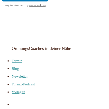
easyRechtssicher · by
evolutionki.de
OrdnungsCoaches in deiner Nähe
Termin
Blog
Newsletter
Finanz-Podcast
Vorlagen